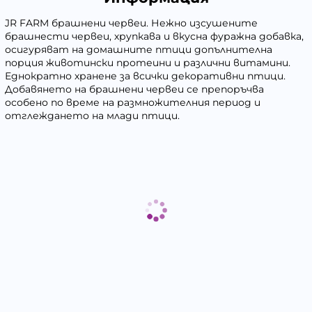
JR FARM брашнени червеи. Нежно изсушените
брашнести червеи, хрупкава и вкусна фуражна добавка,
осигуряват на домашните птици допълнителна
порция животински протеини и различни витамини.
Еднократно хранене за всички декоративни птици.
Добавянето на брашнени червеи се препоръчва
особено по време на размножителния период и
отглеждането на млади птици.