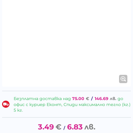
Безплатна доставка над
75.00
€
/
146.69
лв.
до
офис с куриер Еконт, Спиди максимално тегло (кг.)
5 кг.
3.49
€
6.83
лв.
/