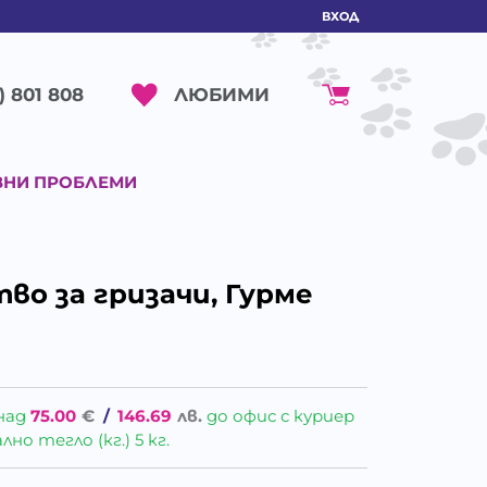
ВХОД
ЛЮБИМИ
) 801 808
ВНИ ПРОБЛЕМИ
тво за гризачи, Гурме
над
75.00
€
/
146.69
лв.
до офис с куриер
о тегло (кг.) 5 кг.