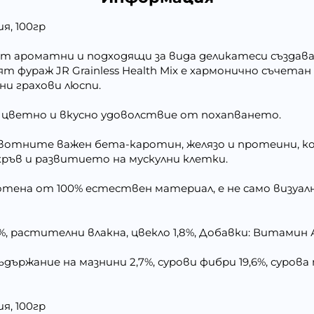
я, 100гр
т ароматни и подходящи за вида деликатеси създава 
 фураж JR Grainless Health Mix е хармонично съчета
ни грахови люспи.
а цветно и вкусно удоволствие от похапването.
ивотните важен бета-каротин, желязо и протеини, 
ръв и развитието на мускулни клетки.
тена от 100% естествен материал, е не само визуалн
7%, растителни влакна, цвекло 1,8%, Добавки: Витамин
ържание на мазнини 2,7%, сурови фибри 19,6%, сурова пе
я, 100гр