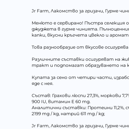
Jr Farm, Лакомство за гризачи, Гурме чини
Менюто е сервирано! Пъстра селекция о
джуджета в гурме чинията. Пълноценният
капки, вкусни кръгчета цвекло и аромат
Това разнообразие от вкусове осигуряв
Различните съставки осигуряват на ж
тракт и подпомагат образуването на к
Купата за сено от четири части, израбо
яде с нея.
Състав: Грахови люспи 27,3%, моркови 7,
900 IU, витамин Е 60 mg.
Аналитични съставки: Протеини 11,2%, съд
2199 mg / kg, натрий 611 mg / kg;
Jr Farm, Лакомство за гризачи, Гурме чини