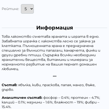
Рейтинг:
Информация
Това лакомство съчетава храната и играта в едно.
Забавната играчка с лакомства лесно се закача за
клетката. Пълноценната храна е предназначена
специално за вълнисти папагали, канарчета, финки и
други дребни птици. Съдържа всички необходими
хранителни вещества, витамини и минерали за
нормалното развитие на вашия пернат домашен
любимец.
***
Състав:
ябълка, киви, праскова, папая, манго, въже,
дърво.
Аналитичен състав:
фосфор – 0.4%; протеин – 4.7%;
калций – 0.1%; мазнини – 1.6%; влажност – 19%; фибри –
15.4%.