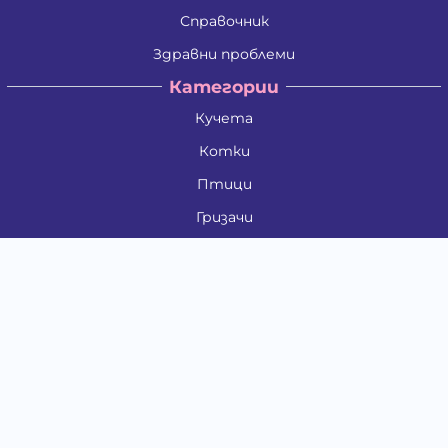
Справочник
Здравни проблеми
Категории
Кучета
Котки
Птици
Гризачи
Влечуги и земноводни
Риби
Други животни
За стопани
Контакти
"ИНСЪРТ.БГ" ООД