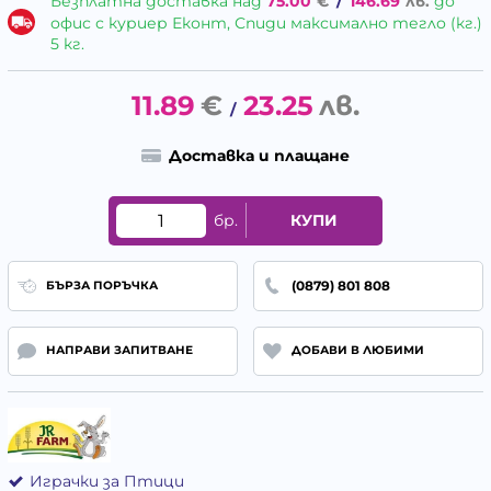
Безплатна доставка над
75.00
€
/
146.69
лв.
до
офис с куриер Еконт, Спиди максимално тегло (кг.)
5 кг.
11.89
€
23.25
лв.
/
Доставка и плащане
бр.
КУПИ
(0879) 801 808
БЪРЗА ПОРЪЧКА
НАПРАВИ ЗАПИТВАНЕ
ДОБАВИ В ЛЮБИМИ
Играчки за Птици