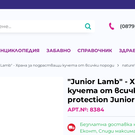
(0879
ЕНЦИКЛОПЕДИЯ
ЗАБАВНО
СПРАВОЧНИК
ЗДРА
r Lamb" - Храна за подрастващи кучета от всички породи
nature
"Junior Lamb" -
кучета от всичк
protection Junio
АРТ.№:
8384
Безплатна доставка 
Еконт, Спиди максималн