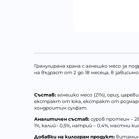
Гранулирана храна с агнешко месо за п
на възраст от 2 до 18 месеца, в зависим
Състав:
агнешко месо (21%), ориз, царев
екстракт от юка, екстракт от розмари
хондроитин сулфат.
Аналитичен състав:
суров протеин – 28%
1%, калий– 0,5%, натрий – 0,4%, мастни к
Добавки на килограм продукт:
витамин А