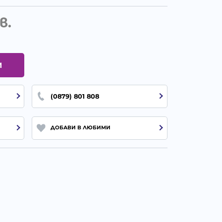
в.
И
(0879) 801 808
ДОБАВИ В ЛЮБИМИ