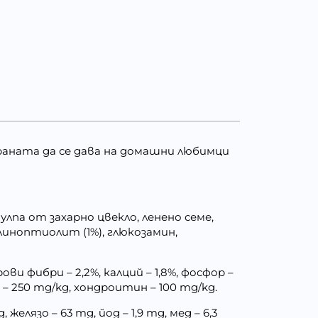
храната да се дава на домашни любимци
улпа от захарно цвекло, ленено семе,
иноптиолит (1%), глюкозамин,
ови фибри – 2,2%, калций – 1,8%, фосфор –
 – 250 mg/kg, хондроитин – 100 mg/kg.
желязо – 63 mg, йод – 1,9 mg, мед – 6,3