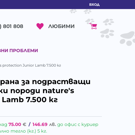
ВХОД
ЛЮБИМИ
) 801 808
ВНИ ПРОБЛЕМИ
's protection Junior Lamb 7.500 кг
 Храна за подрастващи
и породи nature's
r Lamb 7.500 кг
над
75.00
€
/
146.69
лв.
до офис с куриер
о тегло (кг.) 5 кг.