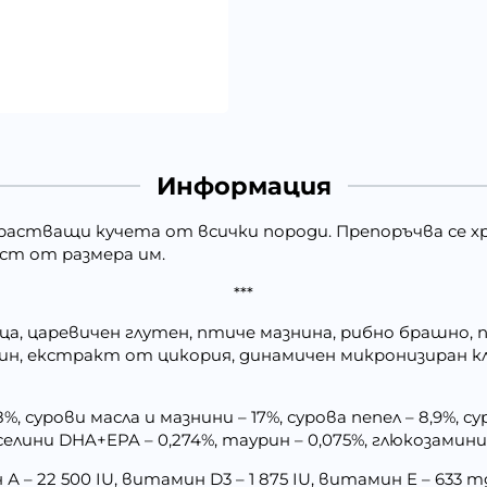
Информация
одрастващи кучета от всички породи. Препоръчва се 
ост от размера им.
***
ица, царевичен глутен, птиче мазнина, рибно брашно, п
н, екстракт от цикория, динамичен микронизиран кл
, сурови масла и мазнини – 17%, сурова пепел – 8,9%, сур
иселини DHA+EPA – 0,274%, таурин – 0,075%, глюкозамини
 – 22 500 IU, витамин D3 – 1 875 IU, витамин E – 633 mg, 