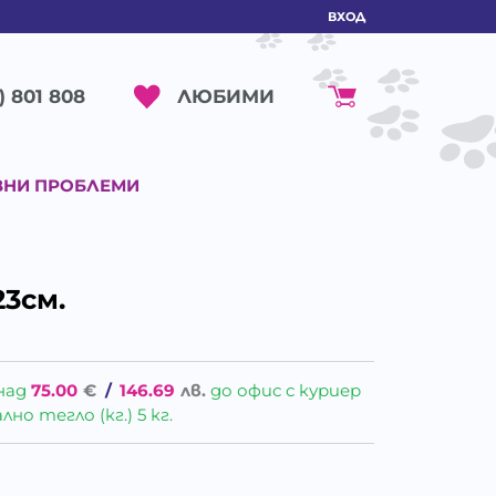
ВХОД
ЛЮБИМИ
) 801 808
ВНИ ПРОБЛЕМИ
23см.
над
75.00
€
/
146.69
лв.
до офис с куриер
о тегло (кг.) 5 кг.