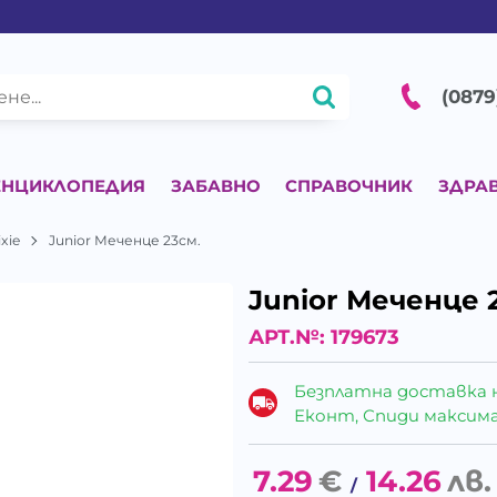
(0879
ЕНЦИКЛОПЕДИЯ
ЗАБАВНО
СПРАВОЧНИК
ЗДРА
ixie
Junior Меченце 23см.
Junior Меченце 
АРТ.№:
179673
Безплатна доставка 
Еконт, Спиди максималн
7.29
€
14.26
лв.
/