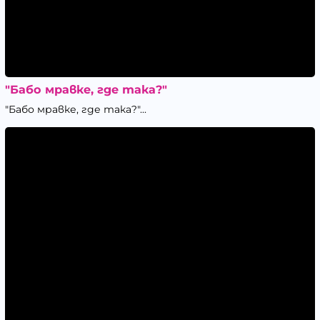
"Бабо мравке, где така?"
"Бабо мравке, где така?"...