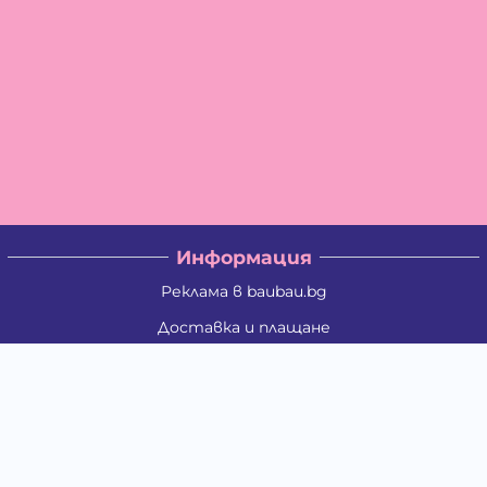
Информация
Реклама в baubau.bg
Доставка и плащане
Връщане и замяна
Общи условия за ползване
Политиката за поверителност
Политика за използване на бисквитки