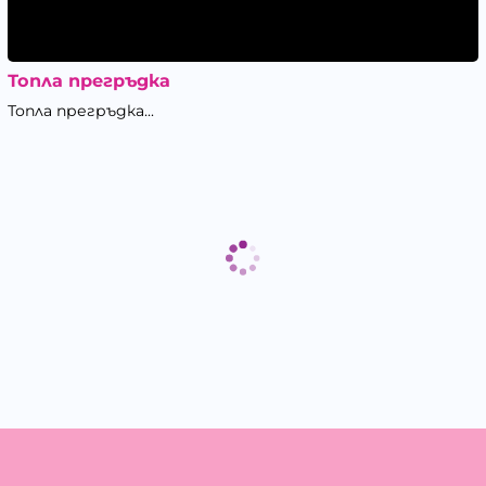
Топла прегръдка
Топла прегръдка...