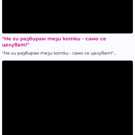
"Не ги разбирам тези котки - само се
целуват!"
"Не ги разбирам тези котки - само се целуват!"...