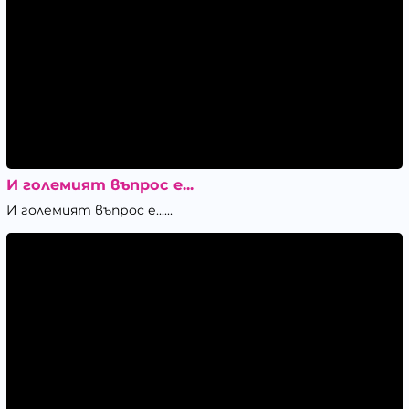
И големият въпрос е...
И големият въпрос е......