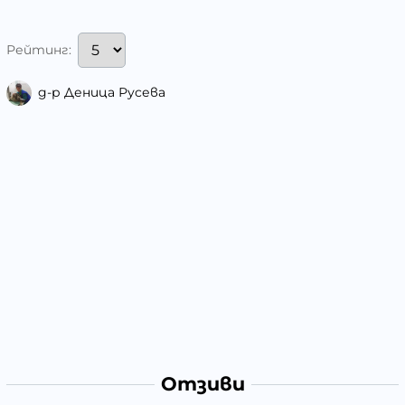
Рейтинг:
д-р Деница Русева
Отзиви