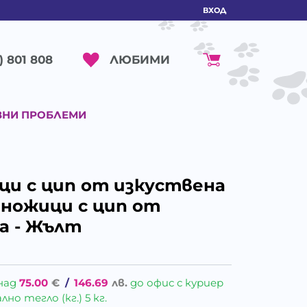
ВХОД
ЛЮБИМИ
) 801 808
ВНИ ПРОБЛЕМИ
ици с цип от изкуствена
 ножици с цип от
а - Жълт
над
75.00
€
/
146.69
лв.
до офис с куриер
о тегло (кг.) 5 кг.