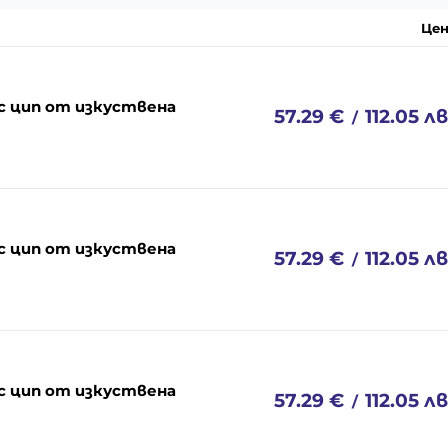
Цен
 с цип от изкуствена
57.29
€
112.05
лв
/
 с цип от изкуствена
57.29
€
112.05
лв
/
 с цип от изкуствена
57.29
€
112.05
лв
/