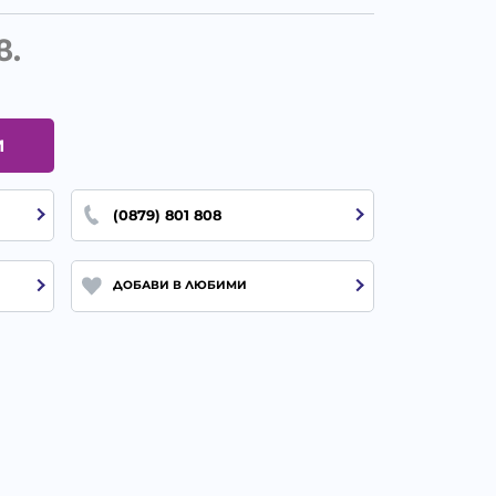
в.
И
(0879) 801 808
ДОБАВИ В ЛЮБИМИ