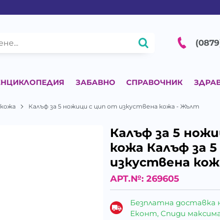
(0879
ЕНЦИКЛОПЕДИЯ
ЗАБАВНО
СПРАВОЧНИК
ЗДРА
 кожа
Калъф за 5 ножици с цип от изкуствена кожа - Жълт
Калъф за 5 нож
кожа Калъф за 5
изкуствена кож
АРТ.№:
269605
Безплатна доставка 
Еконт, Спиди максималн