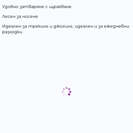
Удобно затваряне с щракване
Лесен за носене
Идеален за трекинг и джогинг, идеален и за ежедневни
разходки