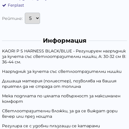
Ferplast
Рейтинг:
Информация
KAORI P S HARNESS BLACK/BLUE - Регулируем нагръдник
за кучета със светлоотразителни нишки, A: 30-32 см B:
36-44 см.
Нагръдник за кучета със светлоотразителни нишки
Дишаща материя (полиестер), позволява на вашия
приятел да не страда от топлина
Мека подплата по цялата повърхност за максимален
комфорт
Светлоотразителни вложки, за да се виждат дори
вечер или през нощта
Регулира се с удобни плъзгащи се катарами