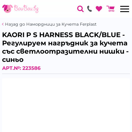
Назад до Намордници за Кучета Ferplast
KAORI P S HARNESS BLACK/BLUE -
Регулируем нагръдник за кучета
със светлоотразителни нишки -
синьо
АРТ.№:
223586