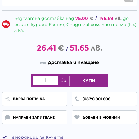
Безплатна доставка над
75.00
€
/
146.69
лв.
до
офис с куриер Еконт, Спиди максимално тегло (кг.)
5 кг.
26.41
€
51.65
лв.
/
Доставка и плащане
бр.
КУПИ
(0879) 801 808
БЪРЗА ПОРЪЧКА
НАПРАВИ ЗАПИТВАНЕ
ДОБАВИ В ЛЮБИМИ
Намордници за Кучета