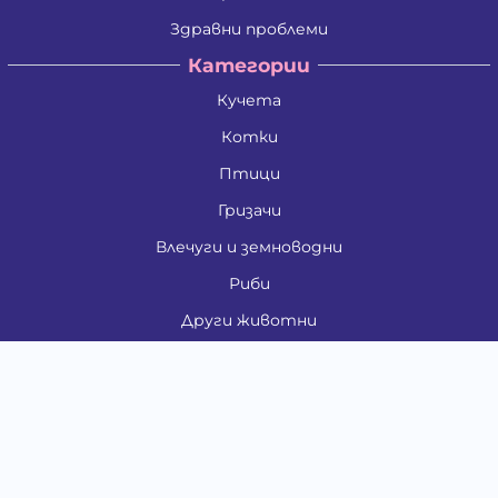
Здравни проблеми
Категории
Кучета
Котки
Птици
Гризачи
Влечуги и земноводни
Риби
Други животни
За стопани
Контакти
"ИНСЪРТ.БГ" ООД
Тел.:
0879 801 808
E-mail:
shop#at#baubau.bg