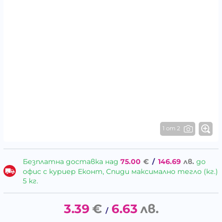
1 от 2
Безплатна доставка над
75.00
€
/
146.69
лв.
до
офис с куриер Еконт, Спиди максимално тегло (кг.)
5 кг.
3.39
€
6.63
лв.
/