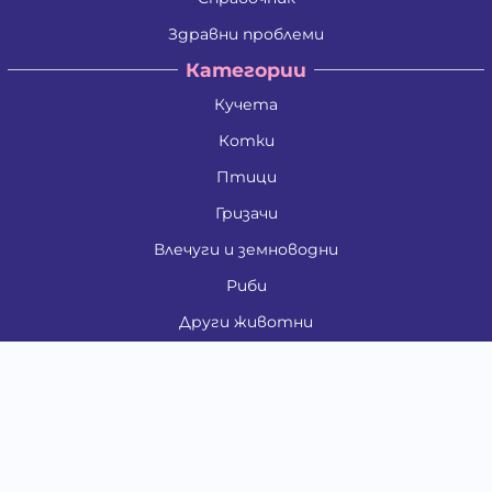
Здравни проблеми
Категории
Кучета
Котки
Птици
Гризачи
Влечуги и земноводни
Риби
Други животни
За стопани
Контакти
"ИНСЪРТ.БГ" ООД
Тел.:
0879 801 808