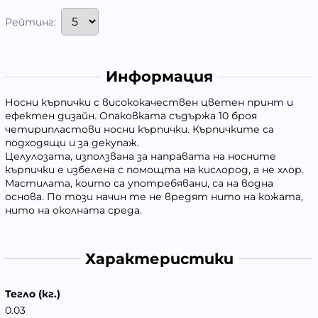
Рейтинг:
Информация
Носни кърпички с висококачествен цветен принт и
ефектен дизайн. Опаковката съдържа 10 броя
четирипластови носни кърпички. Кърпичките са
подходящи и за декупаж.
Целулозата, използвана за направата на носните
кърпички е избелена с помощта на кислород, а не хлор.
Мастилата, които са употребявани, са на водна
основа. По този начин те не вредят нито на кожата,
нито на околната среда.
Характеристики
Тегло (кг.)
0.03