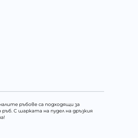
кналите ръбове са подходящи за
ръб. С шарката на пудел на дръзкия
а!