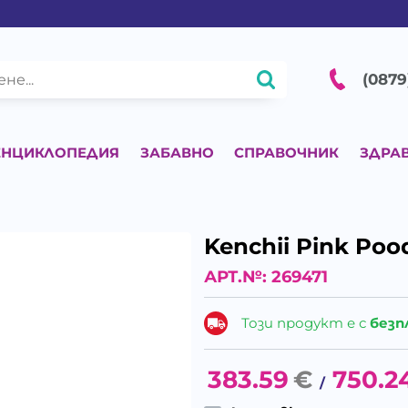
(0879
ЕНЦИКЛОПЕДИЯ
ЗАБАВНО
СПРАВОЧНИК
ЗДРА
Kenchii Pink Po
АРТ.№:
269471
Този продукт е с
безп
383.59
€
750.2
/