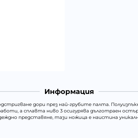
Информация
подстригване дори през най-грубите палта. Полуизпъ
аботи, а сплавта ниво 3 осигурява дълготраен остър 
ждно представяне, тази ножица е наистина уникалн