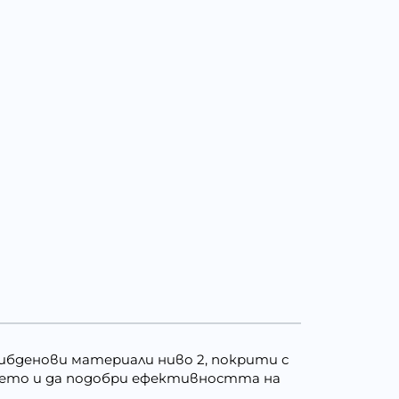
ибденови материали ниво 2, покрити с
ането и да подобри ефективността на