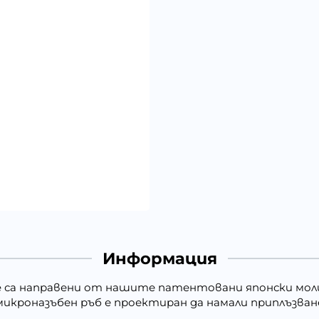
Информация
é са направени от нашите патентовани японски мол
 микроназъбен ръб е проектиран да намали приплъзв