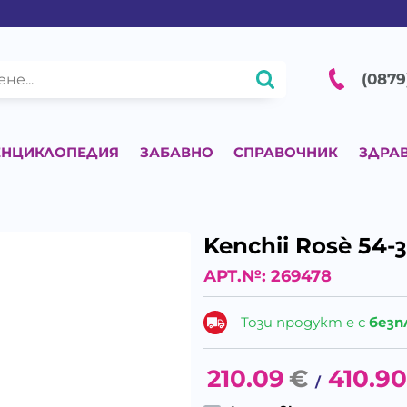
(0879
ЕНЦИКЛОПЕДИЯ
ЗАБАВНО
СПРАВОЧНИК
ЗДРА
Kenchii Rosè 54
АРТ.№:
269478
Този продукт е с
безп
210.09
€
410.90
/