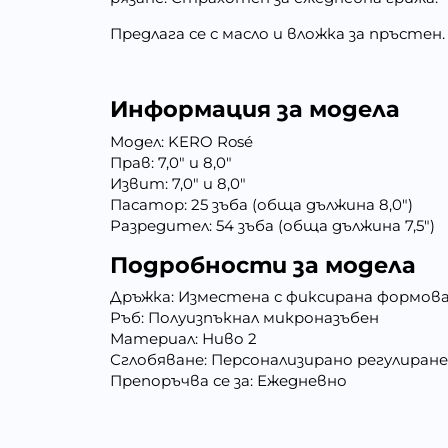
Предлага се с масло и вложка за пръстен.
Информация за модела
Модел: KERO Rosé
Прав: 7,0" и 8,0"
Извит: 7,0" и 8,0"
Пасатор: 25 зъба (обща дължина 8,0")
Разредител: 54 зъба (обща дължина 7,5")
Подробности за модела
Дръжка: Изместена с фиксирана формова
Ръб: Полуизпъкнал микроназъбен
Материал: Ниво 2
Сглобяване: Персонализирано регулиран
Препоръчва се за: Ежедневно