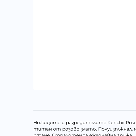
Ножиците и разредителите Kenchii Ros
титан от розово злато. Полуизпъкнал,
рязане. Страхотен за ежедневна грижа.