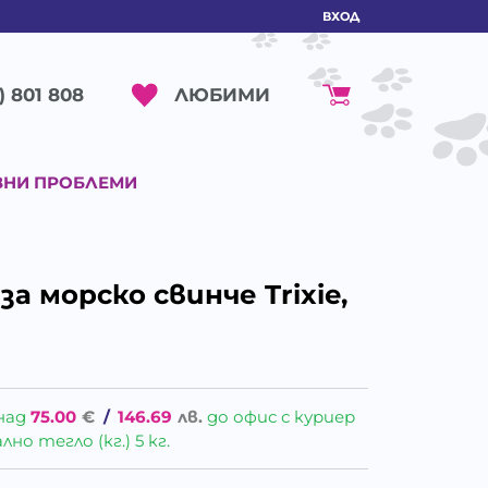
ВХОД
ЛЮБИМИ
) 801 808
ВНИ ПРОБЛЕМИ
а морско свинче Trixie,
над
75.00
€
/
146.69
лв.
до офис с куриер
о тегло (кг.) 5 кг.