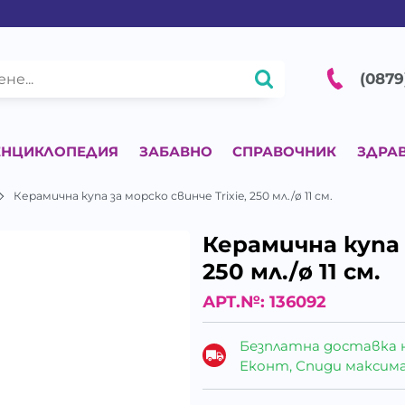
(0879
ЕНЦИКЛОПЕДИЯ
ЗАБАВНО
СПРАВОЧНИК
ЗДРА
Керамична купа за морско свинче Trixie, 250 мл./ø 11 см.
Керамична купа з
250 мл./ø 11 см.
АРТ.№:
136092
Безплатна доставка 
Еконт, Спиди максималн