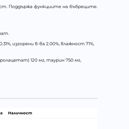
ост. Поддържа функциите на бъбреците.
онат.
1%, изгорени в-ва 2.00%, влажност 71%,
олацетат) 120 мг, таурин 750 мг,
а
Наличност