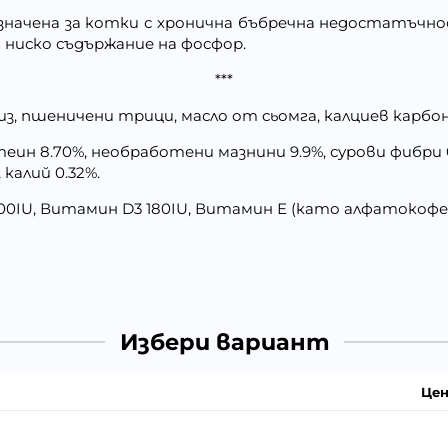
значена за котки с хронична бъбречна недостатъчн
 ниско съдържание на фосфор.
***
риз, пшеничени трици, масло от сьомга, калциев карб
н 8.70%, необработени мазнини 9.9%, сурови фибри 0.3
 калий 0.32%.
0IU, Витамин D3 180IU, Витамин Е (като алфатокофер
Избери вариант
Цен