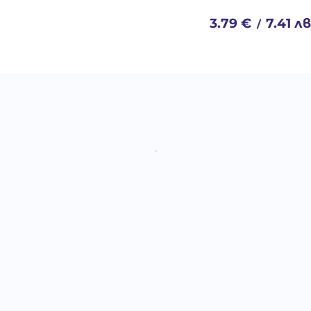
3.79
€
7.41
лв
/
Отзиви към продукт