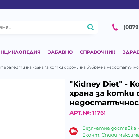
(0879
ЕНЦИКЛОПЕДИЯ
ЗАБАВНО
СПРАВОЧНИК
ЗДРА
ва терапевтична храна за котки с хронична бъбречна недостатъчн
"Kidney Diet" -
храна за котки 
недостатъчно
АРТ.№:
11761
Безплатна доставка 
Еконт, Спиди максималн