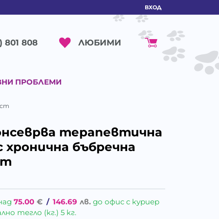
ВХОД
ЛЮБИМИ
) 801 808
ВНИ ПРОБЛЕМИ
ост
 Консеврва терапевтична
с хронична бъбречна
ст
над
75.00
€
/
146.69
лв.
до офис с куриер
о тегло (кг.) 5 кг.