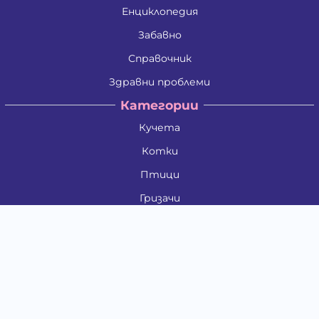
Енциклопедия
Забавно
Справочник
Здравни проблеми
Категории
Кучета
Котки
Птици
Гризачи
Влечуги и земноводни
Риби
Други животни
За стопани