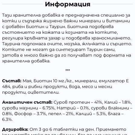
Информация
Тази хранителна добавка е предназначена специално за
котки и съдържа жизнено важни минерали и витамини
с добавен Биотин и Таурин. Биотина подобрява
състоянието на кожата и козината на котките,
регулира кръвната захар и подобрява храносмилането.
Таурина подпомага очите, мозъка, жлъчката и сърцето.
Котките не могат да синтезират Таурин сами,
затова е много важно да го получават под формата на
хранителна добавка.
***
Състав:
Мая, Биотин 10 мг./кг., минерали, емулгатор Е
484, риба и рибни продукти, вода, месо и месни
продукти, оцветители.
Аналитичен състав:
Суров протеин – 41%, Калий – 1.8%,
сурови мазнини – 6.75%, Натрий – 0.1%, сурови влакнини –
0.8%, Фосфор – 3.7%, пепел – 21%, Калций – 5.3%, влага –
6.3%.
Дозировка:
От 3 до 6 таблетки на ден. Приемането
количество може да се увеличи, без да има наличие на