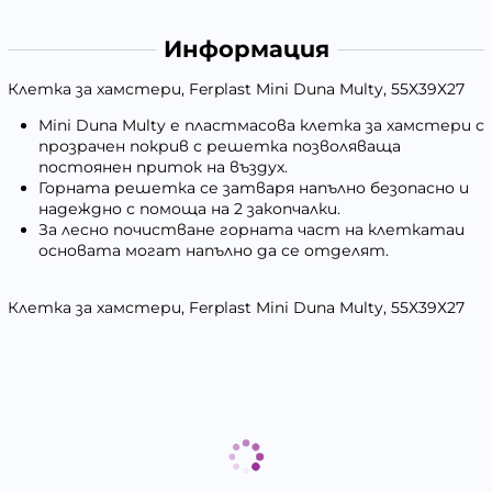
Информация
Клетка за хамстери, Ferplast Mini Duna Multy, 55Х39Х27
Mini Duna Multy е пластмасова клетка за хамстери с
прозрачен покрив с решетка позволяваща
постоянен приток на въздух.
Горната решетка се затваря напълно безопасно и
надеждно с помоща на 2 закопчалки.
За лесно почистване горната част на клеткатаи
основата могат напълно да се отделят.
Клетка за хамстери, Ferplast Mini Duna Multy, 55Х39Х27