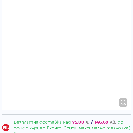
Безплатна доставка над
75.00
€
/
146.69
лв.
до
офис с куриер Еконт, Спиди максимално тегло (кг.)