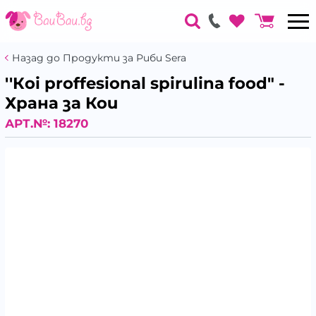
Назад до Продукти за Риби Sera
''Кoi proffesional spirulina food" -
Храна за Кои
АРТ.№:
18270