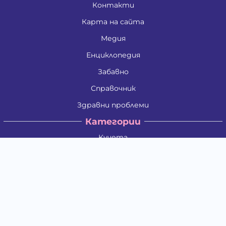
Контакти
Карта на сайта
Медия
Енциклопедия
Забавно
Справочник
Здравни проблеми
Категории
Кучета
Котки
Птици
Гризачи
Влечуги и земноводни
Риби