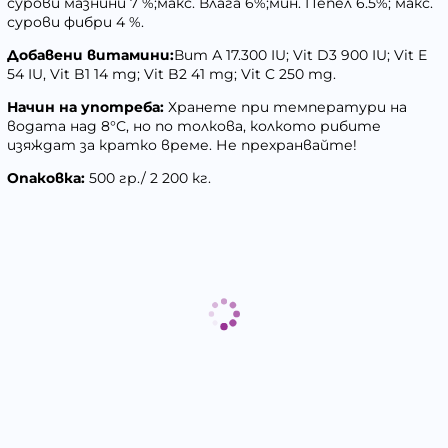
сурови мазнини 7 %;макс. Влага 6%;мин. Пепел 6.5%; макс.
сурови фибри 4 %.
Добавени витамини:
Вит А 17.300 IU; Vit D3 900 IU; Vit E
54 IU, Vit B1 14 mg; Vit B2 41 mg; Vit C 250 mg.
Начин на употреба:
Хранете при температури на
водата над 8°С, но по толкова, колкото рибите
изяждат за кратко време. Не прехранвайте!
Опаковка:
500 гр./ 2 200 кг.