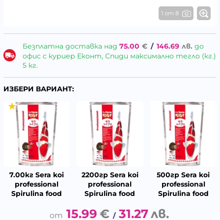
1 от 8
Безплатна доставка над
75.00
€
/
146.69
лв.
до
офис с куриер Еконт, Спиди максимално тегло (кг.)
5 кг.
ИЗБЕРИ ВАРИАНТ:
7.00кг Sera koi
2200гр Sera koi
500гр Sera koi
professional
professional
professional
Spirulina food
Spirulina food
Spirulina food
15.99
€
31.27
лв.
/