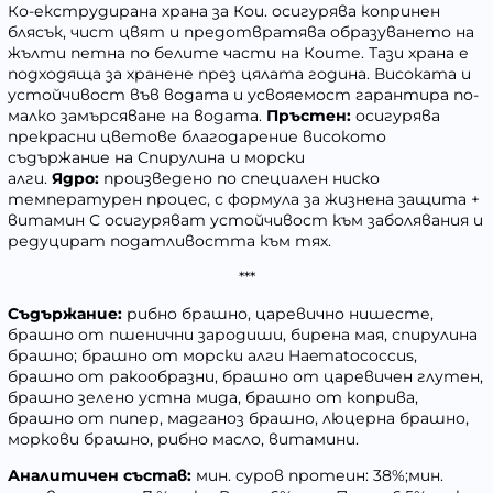
Ко-екструдирана храна за Кои. осигурява копринен
блясък, чист цвят и предотвратява образуването на
жълти петна по белите части на Коите. Тази храна е
подходяща за хранене през цялата година. Високата и
устойчивост във водата и усвояемост гарантира по-
малко замърсяване на водата.
Пръстен:
осигурява
прекрасни цветове благодарение високото
съдържание на Спирулина и морски
алги.
Ядро:
произведено по специален ниско
температурен процес, с формула за жизнена защита +
витамин С осигуряват устойчивост към заболявания и
редуцират податливостта към тях.
***
Съдържание:
рибно брашно, царевично нишесте,
брашно от пшенични зародиши, бирена мая, спирулина
брашно; брашно от морски алги Haematococcus,
брашно от ракообразни, брашно от царевичен глутен,
брашно зелено устна мида, брашно от коприва,
брашно от пипер, мадганоз брашно, люцерна брашно,
моркови брашно, рибно масло, витамини.
Аналитичен състав:
мин. суров протеин: 38%;мин.