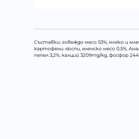
Съставки: говеждо месо 53%, мляко и мле
картофени люспи, еленско месо 0,5%. Ана
пепел 3,2%, калций 3209mg/kg, фосфор 24