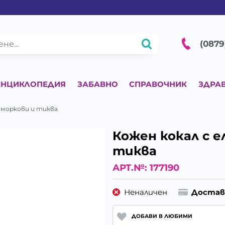
(0879
ЕНЦИКЛОПЕДИЯ
ЗАБАВНО
СПРАВОЧНИК
ЗДРА
, мoркови и тиква
Кожен кокал с е
тиква
АРТ.№:
177190
Неналичен
Достав
ДОБАВИ В ЛЮБИМИ