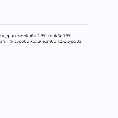
ицерин, моркови 2.8%, тиква 1,8%,
1,1%, сурово количество 1,2%, сурова