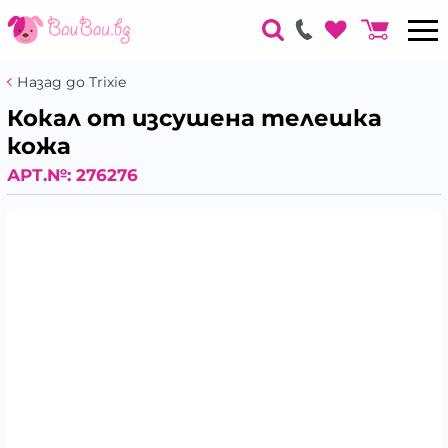
Назад до Trixie
Кокал от изсушена телешка
кожа
АРТ.№:
276276