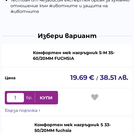
отношение към животните и защита на
животните
Избери вариант
Комфортен мек нагръдник S-M 35-
60/20MM FUCHSIA
19.69
€
38.51
лв.
/
бр.
КУПИ
Бърза поръчка
Комфортен мек нагръдник S 33-
50/20MM fuchsia