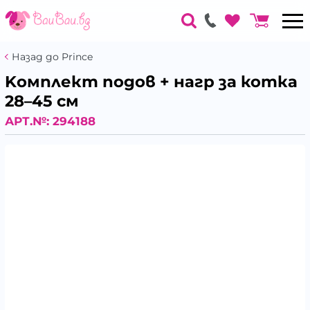
Назад до Prince
Koмплект подов + нагр за котка
28–45 см
АРТ.№:
294188