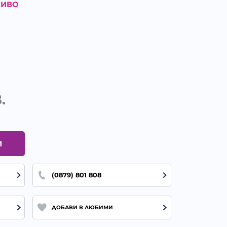
СИВО
.
И
(0879) 801 808
ДОБАВИ В ЛЮБИМИ