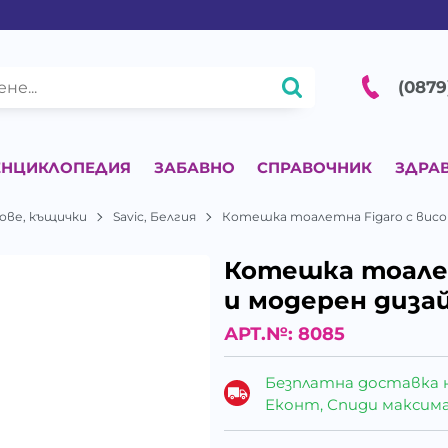
(0879
ЕНЦИКЛОПЕДИЯ
ЗАБАВНО
СПРАВОЧНИК
ЗДРА
дове, къщички
Savic, Белгия
Котешка тоалетна Figaro с висок
Котешка тоалет
и модерен дизай
АРТ.№:
8085
Безплатна доставка 
Еконт, Спиди максималн