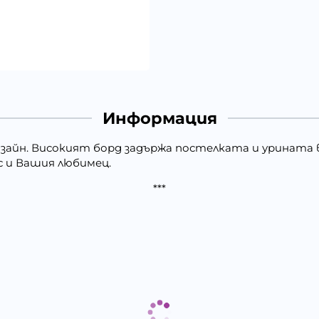
Информация
зайн. Високият борд задържа постелката и урината 
с и Вашия любимец.
***