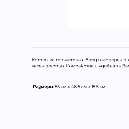
Котешка тоалетна с борд и модерен ди
лесен достъп. Компактна и удобна за Ва
Размери
: 55 cм x 48.5 cм x 15.5 cм