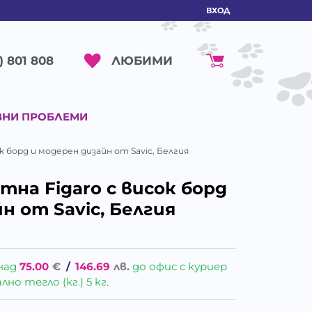
ВХОД
ЛЮБИМИ
) 801 808
ВНИ ПРОБЛЕМИ
 борд и модерен дизайн от Savic, Белгия
на Figaro с висок борд
н от Savic, Белгия
над
75.00
€
/
146.69
лв.
до офис с куриер
о тегло (кг.) 5 кг.