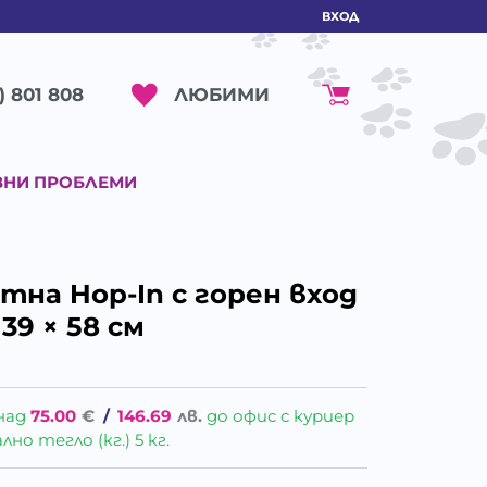
ВХОД
ЛЮБИМИ
) 801 808
ВНИ ПРОБЛЕМИ
на Hop-In с горен вход
 39 × 58 см
над
75.00
€
/
146.69
лв.
до офис с куриер
о тегло (кг.) 5 кг.