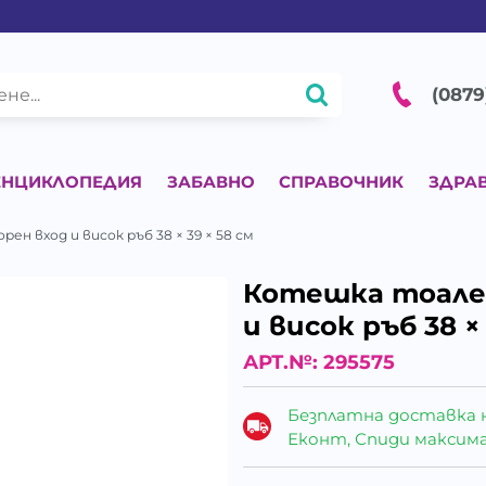
(0879
ЕНЦИКЛОПЕДИЯ
ЗАБАВНО
СПРАВОЧНИК
ЗДРА
н вход и висок ръб 38 × 39 × 58 см
Котешка тоалет
и висок ръб 38 ×
АРТ.№:
295575
Безплатна доставка 
Еконт, Спиди максималн