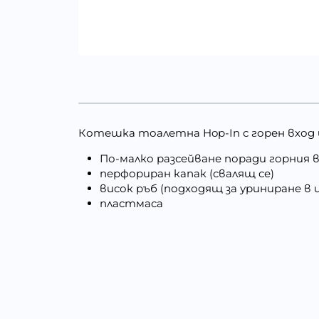
Котешка тоалетна Hop-In с горен вход и 
По-малко разсейване поради горния 
перфориран капак (свалящ се)
висок ръб (подходящ за уриниране в 
пластмаса