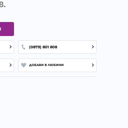
в.
И
(0879) 801 808
ДОБАВИ В ЛЮБИМИ