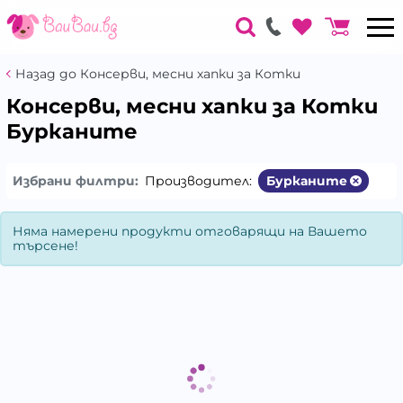
Назад до Консерви, месни хапки за Котки
Консерви, месни хапки за Котки
Бурканите
Избрани филтри:
Производител:
Бурканите
Няма намерени продукти отговарящи на Вашето
търсене!