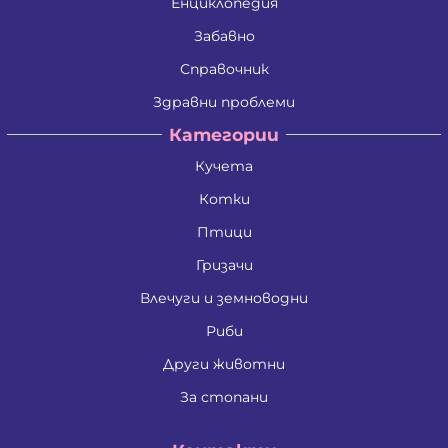
Енциклопедия
Забавно
Справочник
Здравни проблеми
Категории
Кучета
Котки
Птици
Гризачи
Влечуги и земноводни
Риби
Други животни
За стопани