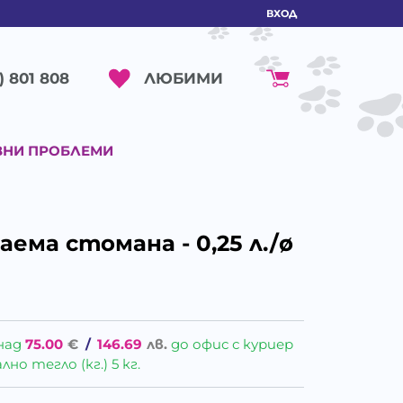
ВХОД
ЛЮБИМИ
) 801 808
ВНИ ПРОБЛЕМИ
ема стомана - 0,25 л./ø
над
75.00
€
/
146.69
лв.
до офис с куриер
о тегло (кг.) 5 кг.