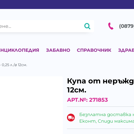
(0879
ЕНЦИКЛОПЕДИЯ
ЗАБАВНО
СПРАВОЧНИК
ЗДРА
,25 л./ø 12см.
Купа от неръжда
12см.
АРТ.№:
271853
Безплатна доставка 
Еконт, Спиди максималн