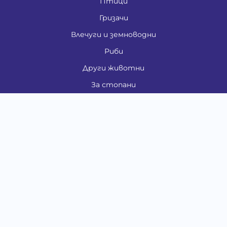
Птици
Гризачи
Влечуги и земноводни
Риби
Други животни
За стопани
Контакти
"ИНСЪРТ.БГ" ООД
Тел.:
0879 801 808
E-mail:
shop#at#baubau.bg