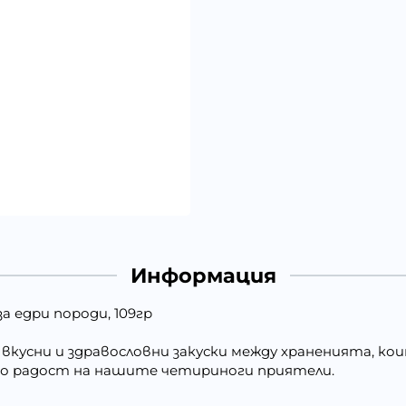
Информация
а едри породи, 109гр
 вкусни и здравословни закуски между храненията, к
го радост на нашите четириноги приятели.