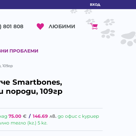
ВХОД
ЛЮБИМИ
) 801 808
ВНИ ПРОБЛЕМИ
, 109гр
че Smartbones,
и породи, 109гр
над
75.00
€
/
146.69
лв.
до офис с куриер
о тегло (кг.) 5 кг.