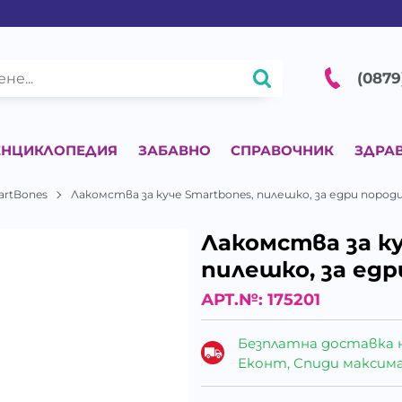
(0879
ЕНЦИКЛОПЕДИЯ
ЗАБАВНО
СПРАВОЧНИК
ЗДРА
artBones
Лакомства за куче Smartbones, пилешко, за едри породи
Лакомства за ку
пилешко, за едр
АРТ.№:
175201
Безплатна доставка 
Еконт, Спиди максималн