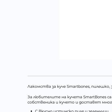
Лакомства за куче Smartbones, пилешко, з
За любителите на кучета SmartBones са
собственика и кучето и доставят мно
С вкусно истинско пиле и зеленчуци