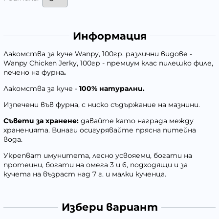
Информация
Лакомства за куче Wanpy, 100гр. различни видове -
Wanpy Chicken Jerky, 100гр - премиум клас пилешко филе,
печено на фурна
.
Лакомства за куче -
100% натурални.
Изпечени във фурна, с ниско съдържание на мазнини.
Съвети за хранене:
давайте като награда между
храненията. Винаги осигурявайте прясна питейна
вода.
Укрепват имунитета, лесно усвояеми, богати на
протеини, богати на омега 3 и 6, подходящи и за
кучета на възраст над 7 г. и малки кученца.
Избери вариант