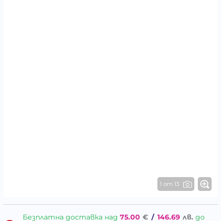
1 от 13
Безплатна доставка над
75.00
€
/
146.69
лв.
до