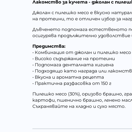
Лакомство за кучета - джолан с пилешк
Джолан с пилешко месо е вкусно натура
на протеини, то е отличен избор за на
Дъвченето подпомага естественото поч
осигурява продължително удоволствие 
Предимства:
• Комбинация от джолан и пилешко месо
• Високо съдържание на протеини
• Подпомага денталната хигиена
• Подходящо като награда или лакомст
• Вкусна и ароматна рецепта
• Практична разфасовка от 150 г
Пилешко месо (30%), оризово брашно, г
картофи, пшенично брашно, ленено масло,
Съхранявайте на хладно и сухо място.