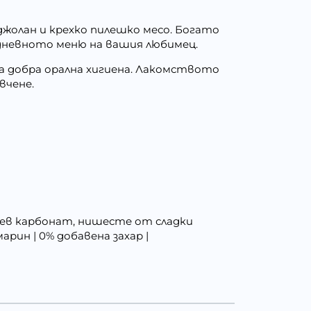
джолан и крехко пилешко месо. Богато
едневното меню на вашия любимец.
 добра орална хигиена. Лакомството
вчене.
иев карбонат, нишесте от сладки
арин | 0% добавена захар |