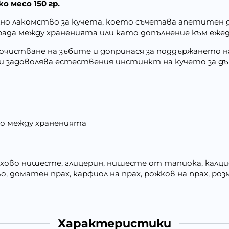
о месо 150 гр.
лно лакомство за кучета, което съчетава апетитен 
града между храненията или като допълнение към еж
истване на зъбите и допринася за поддържането на
и задоволява естествения инстинкт на кучето за дъ
во между храненията
рахово нишесте, глицерин, нишесте от тапиока, калц
 доматен прах, карфиол на прах, рожков на прах, розм
Характеристики