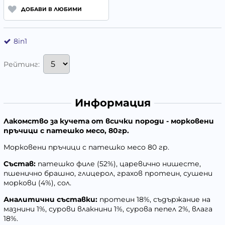
ДОБАВИ В ЛЮБИМИ
8in1
Рейтинг:
Информация
Лакомство за кучета от всички породи - морковени
пръчици с патешко месо, 80гр.
Морковени пръчици с патешко месо 80 гр.
Състав:
патешко филе (52%), царевично нишесте,
пшенично брашно, глицерол, грахов протеин, сушени
моркови (4%), сол.
Аналитични съставки:
протеин 18%, съдържание на
мазнини 1%, сурови влакнини 1%, сурова пепел 2%, влага
18%.