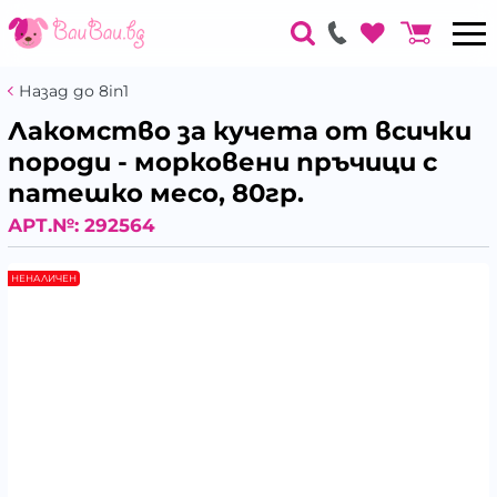
Назад до 8in1
Лакомство за кучета от всички
породи - морковени пръчици с
патешко месо, 80гр.
АРТ.№:
292564
НЕНАЛИЧЕН