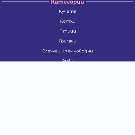
Категории
Кучета
Котки
Птици
Гризачи
Влечуги и земноводни
Риби
Други животни
За стопани
Контакти
"ИНСЪРТ.БГ" ООД
Тел.:
0879 801 808
E-mail:
shop#at#baubau.bg