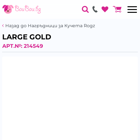
Назад до Нагръдници за Кучета Rogz
LARGE GOLD
АРТ.№:
214549