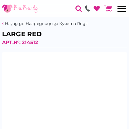
Назад до Нагръдници за Кучета Rogz
LARGE RED
АРТ.№:
214512