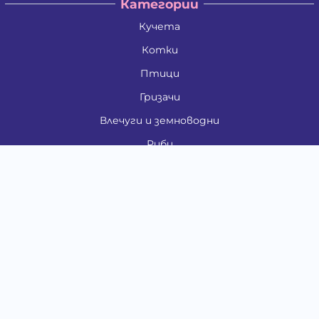
Категории
Кучета
Котки
Птици
Гризачи
Влечуги и земноводни
Риби
Други животни
За стопани
Контакти
"ИНСЪРТ.БГ" ООД
Тел.:
0879 801 808
E-mail:
shop#at#baubau.bg