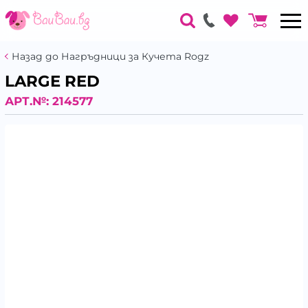
Назад до Нагръдници за Кучета Rogz
LARGE RED
АРТ.№:
214577