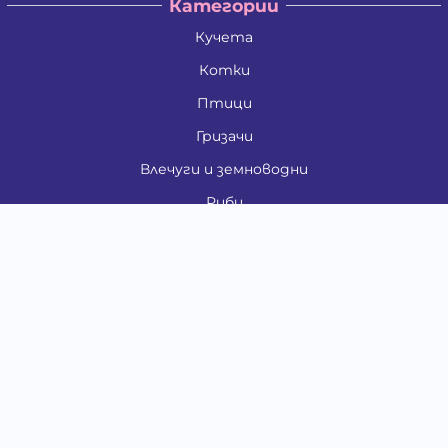
Категории
Кучета
Котки
Птици
Гризачи
Влечуги и земноводни
Риби
Други животни
За стопани
Контакти
"ИНСЪРТ.БГ" ООД
Тел.:
0879 801 808
E-mail:
shop#at#baubau.bg