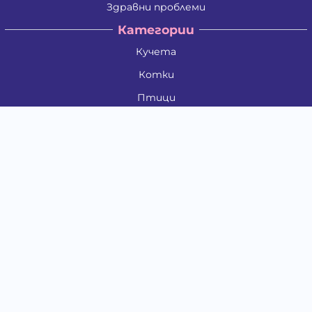
Здравни проблеми
Категории
Кучета
Котки
Птици
Гризачи
Влечуги и земноводни
Риби
Други животни
За стопани
Контакти
"ИНСЪРТ.БГ" ООД
Тел.:
0879 801 808
E-mail:
shop#at#baubau.bg