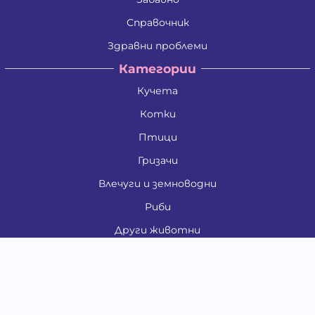
Справочник
Здравни проблеми
Категории
Кучета
Котки
Птици
Гризачи
Влечуги и земноводни
Риби
Други животни
За стопани
Контакти
"ИНСЪРТ.БГ" ООД