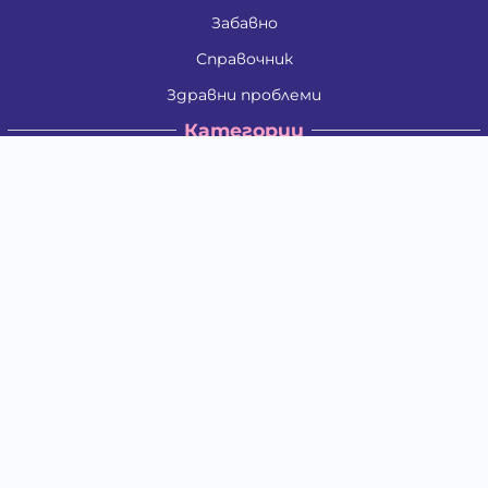
Забавно
Справочник
Здравни проблеми
Категории
Кучета
Котки
Птици
Гризачи
Влечуги и земноводни
Риби
Други животни
За стопани
Контакти