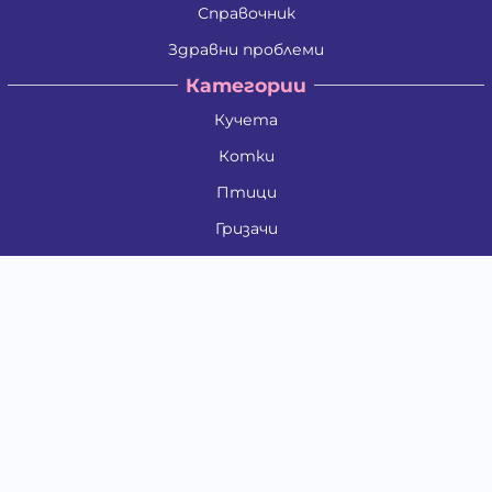
Справочник
Здравни проблеми
Категории
Кучета
Котки
Птици
Гризачи
Влечуги и земноводни
Риби
Други животни
За стопани
Контакти
"ИНСЪРТ.БГ" ООД
Тел.:
0879 801 808