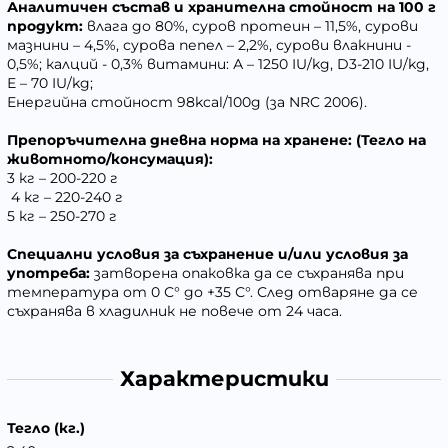
Аналитичен състав и хранителна стойност на 100 г
продукт:
влага до 80%, суров протеин – 11,5%, сурови
мазнини – 4,5%, сурова пепел – 2,2%, сурови влакнини -
0,5%; калций - 0,3% витамини: А – 1250 IU/kg, D3-210 IU/kg,
Е – 70 IU/kg;
Енергийна стойност 98kcal/100
g
(за NRC 2006).
Препоръчителна дневна норма на хранене: (Тегло на
животното/консумация):
3 кг – 200-220 г
4 кг – 220-240 г
5 кг – 250-270 г
Специални условия за съхранение и/или условия за
употреба:
затворена опаковка да се съхранява при
температура от 0 С° до +35 С°. След отваряне да се
съхранява в хладилник не повече от 24 часа.
Характеристики
Тегло (кг.)