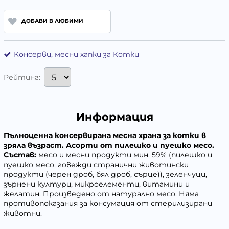
ДОБАВИ В ЛЮБИМИ
Консерви, месни хапки за Котки
Рейтинг:
Информация
Пълноценна консервирана месна храна за котки в
зряла възраст. Асорти от пилешко и пуешко месо
.
Състав
:
месо и месни продукти мин. 59% (пилешко и
пуешко месо, говежди странични животински
продукти (черен дроб, бял дроб, сърце)), зеленчуци,
зърнени култури, микроелементи, витамини и
желатин. Произведено от натурално месо. Няма
противопоказания за консумация от стерилизирани
животни.