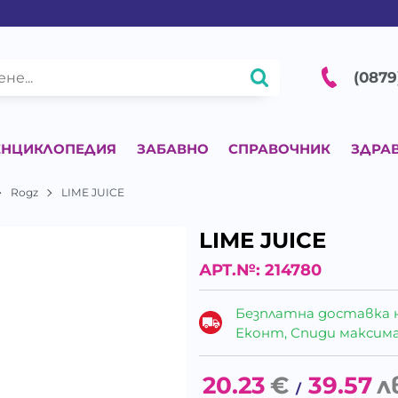
(0879
ЕНЦИКЛОПЕДИЯ
ЗАБАВНО
СПРАВОЧНИК
ЗДРА
Rogz
LIME JUICE
LIME JUICE
АРТ.№:
214780
Безплатна доставка 
Еконт, Спиди максималн
20.23
€
39.57
л
/