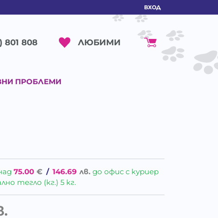
ВХОД
ЛЮБИМИ
) 801 808
ВНИ ПРОБЛЕМИ
над
75.00
€
/
146.69
лв.
до офис с куриер
о тегло (кг.) 5 кг.
в.