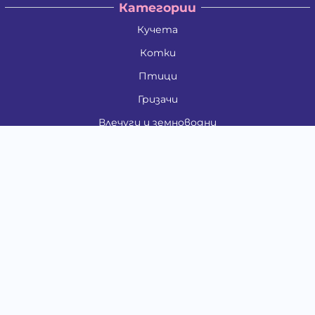
Категории
Кучета
Котки
Птици
Гризачи
Влечуги и земноводни
Риби
Други животни
За стопани
Контакти
"ИНСЪРТ.БГ" ООД
Тел.:
0879 801 808
E-mail:
shop#at#baubau.bg