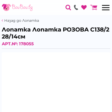
Назад до Лопатка
Лопатка Лопатка РОЗОВА C138/2
28/14см
АРТ.№:
178055