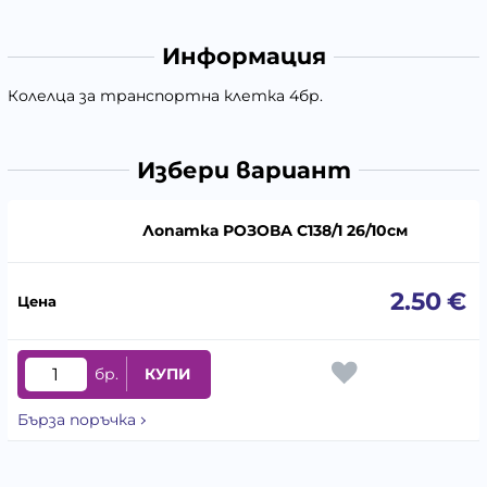
Информация
Колелца за транспортна клетка 4бр.
Избери вариант
Лопатка РОЗОВА C138/1 26/10см
2.50
€
бр.
КУПИ
Бърза поръчка