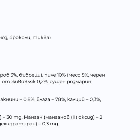
ноз, броколи, тиква)
дроб 3%, бъбреци), пиле 10% (месо 5%, черен
на от живовляк 0,2%, сушен розмарин
книни – 0,8%, влага – 78%, калций – 0,3%,
 30 mg, Манган (манганов (II) оксид) – 2
 дехидратиран) – 0,3 mg.