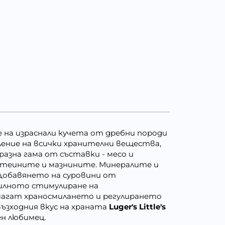
е на израснали кучета от дребни породи
ление на всички хранителни вещества,
разна гама от съставки - месо и
отеините и мазнините. Минералите и
Добавянето на суровини от
вилното стимулиране на
агат храносмилането и регулирането
ъзходния вкус на храната
Luger's Little's
ен любимец.