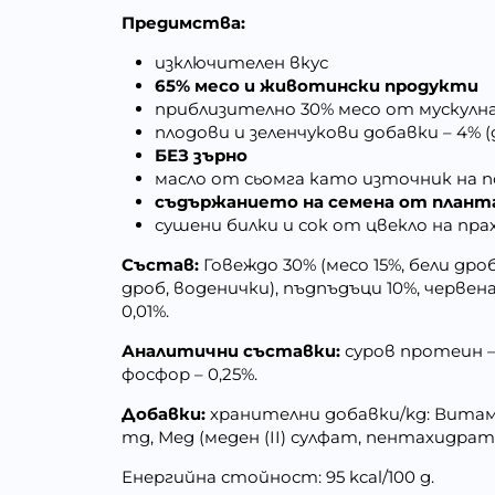
Предимства:
изключителен вкус
65% месо и животински продукти
приблизително 30% месо от мускул
плодови и зеленчукови добавки – 4% 
БЕЗ зърно
масло от сьомга като източник на 
съдържанието на семена от плант
сушени билки и сок от цвекло на пр
Състав:
Говеждо 30% (месо 15%, бели дроб
дроб, воденички), пъдпъдъци 10%, червен
0,01%.
Аналитични съставки:
суров протеин – 1
фосфор – 0,25%.
Добавки:
хранителни добавки/kg: Витамин 
mg, Мед (меден (II) сулфат, пентахидрат
Енергийна стойност: 95 kcal/100 g.