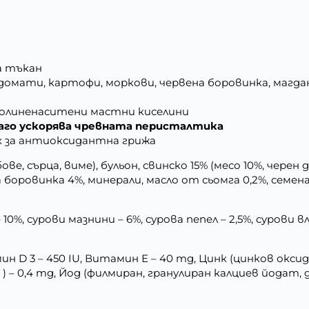
на тъкан
(домати, картофи, моркови, червена боровинка, магда
полиненаситени мастни киселини
аго ускорява чревната перисталтика
ах за антиоксидантна грижа
ове, сърца, виме), бульон, свинско 15% (месо 10%, черен 
а боровинка 4%, минерали, масло от сьомга 0,2%, семе
0%, сурови мазнини – 6%, сурова пепел – 2,5%, сурови вла
D 3 – 450 IU, Витамин Е – 40 mg, Цинк (цинков оксид) –
 ) – 0,4 mg, Йод (филмиран, гранулиран калциев йодат,