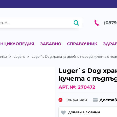
(0879
ЕНЦИКЛОПЕДИЯ
ЗАБАВНО
СПРАВОЧНИК
ЗДРА
апки
Luger's
Luger`s Dog храна за дребни породи кучета с пъдп
Luger`s Dog хра
кучета с пъдпъд
АРТ.№:
270472
Неналичен
Достав
ДОБАВИ В ЛЮБИМИ