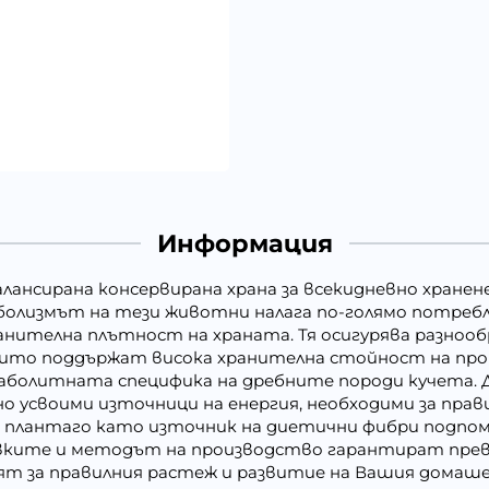
Информация
алансирана консервирана храна за всекидневно хранен
аболизмът на тези животни налага по-голямо потреб
анителна плътност на храната. Тя осигурява разнооб
които поддържат висока хранителна стойност на пр
аболитната специфика на дребните породи кучета. 
но усвоими източници на енергия, необходими за пра
плантаго като източник на диетични фибри подпом
вките и методът на производство гарантират прев
т за правилния растеж и развитие на Вашия домаш