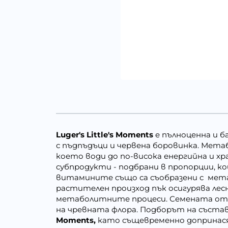
Luger's Little's Moments
е пълноценна и б
с пъдпъдъци и червена боровинка. Мет
което води до по-висока енергийна и хр
субпродукти - подбрани в пропорции, 
витамините също са съобразени с мет
растителен произход пък осигурява лес
метаболитните процеси. Семената от 
на чревната флора. Подборът на съста
Moments,
като същевременно допринася