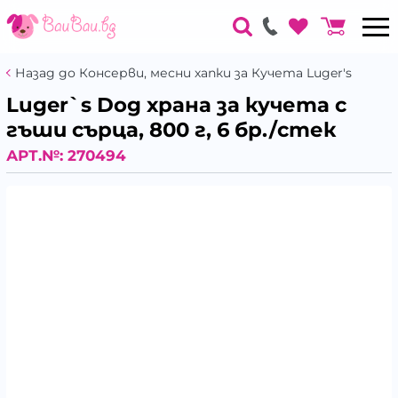
Назад до Консерви, месни хапки за Кучета Luger's
Luger`s Dog храна за кучета с
гъши сърца, 800 г, 6 бр./стек
АРТ.№:
270494