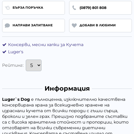
(0879) 801 808
БЪРЗА ПОРЪЧКА
НАПРАВИ ЗАПИТВАНЕ
ДОБАВИ В ЛЮБИМИ
Консерви, месни хапки за Кучета
Luger's
Рейтинг:
Информация
Luger`s Dog
е пълноценна, изключително качествена
консервирана храна за всекидневно хранене на
израснали кучета от всички породи с гъши сърца,
броколи и зелен грах. Прецизно подбраните съставки
са с висока хранителна стойност и пропорции, които
отговарят на всички съвременни диетични
изисквания. Консервата е съставена изцяло от