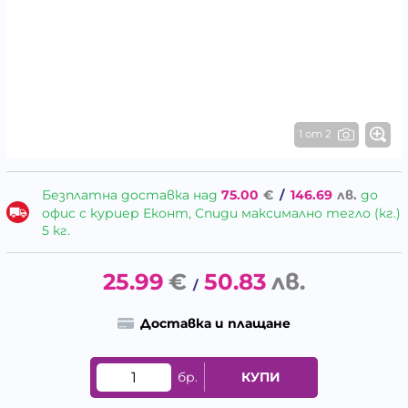
1 от 2
Безплатна доставка над
75.00
€
/
146.69
лв.
до
офис с куриер Еконт, Спиди максимално тегло (кг.)
5 кг.
25.99
€
50.83
лв.
/
Доставка и плащане
бр.
КУПИ