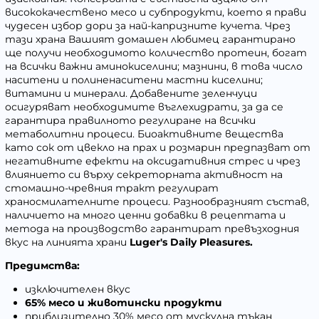
висококачествено месо и субпродукти, което я прави
чудесен избор дори за най-капризните кучета. Чрез
тази храна Вашият домашен любимец гарантирано
ще получи необходимото количество протеин, богат
на всички важни аминокиселини; мазнини, в това число
наситени и полиненаситени мастни киселини;
витамини и минерали. Добавените зеленчуци
осигуряват необходимите въглехидрати, за да се
гарантира правилното регулиране на всички
метаболитни процеси. Биоактивните вещества
като сок от цвекло на прах и розмарин предпазват от
негативните ефекти на оксидативния стрес и чрез
влиянието си върху секреторната активност на
стомашно-чревния тракт регулират
храносмилателните процеси. Разнообразният състав,
наличието на много ценни добавки в рецептата и
метода на производство гарантират превъзходния
вкус на линията храни
Luger's Daily Pleasures.
Предимства:
изключителен вкус
65% месо и животински продукти
приблизително 30% месо от мускулна тъкан