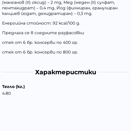
(манганов (II) оксид) – 2 mg, Мед (меден (II) сулфат,
пентахидрат) – 0,4 mg, Йод (филмиран, гранулиран
калциев йодат, дехидратиран) – 0,3 mg.
Енергийна стойност: 92 kcal/100 g.
Предлага се в следните разфасовки:
стек от 6 бр. консерви по 400 гр.
стек от 6 бр. консерви по 800 гр.
Характеристики
Тегло (кг.)
4.80