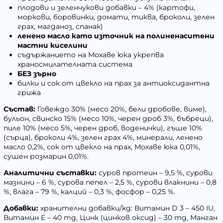
плодови и зеленчукови добавки – 4% (картофи,
моркови, боровинки, домати, тиква, броколи, зелен
грах, магданоз, спанак)
ленено масло като източник на полиненаситени
мастни киселини
съдържанието на Мохаве юка укрепва
храносмилателната система
БЕЗ зърно
билки и сок от цвекло на прах за антиоксидантна
грижа
Състав:
Говеждо 30% (месо 20%, бели дробове, виме),
бульон, свинско 15% (месо 10%, черен дроб 3%, бъбреци),
пиле 10% (месо 5%, черен дроб, воденички), гъше 10%
(сърца), броколи 4%, зелен грах 4%, минерали, ленено
масло 0,2%, сок от цвекло на прах, Мохаве юка 0,01%,
сушен розмарин 0,01%.
Аналитични съставки:
суров протеин – 9,5 %, сурови
мазнини – 6 %, сурова пепел – 2,5 %, сурови влакнини – 0,8
%, влага – 79 %, калций – 0,3 %, фосфор – 0,25 %.
Добавки:
хранителни добавки/kg: Витамин D 3 – 450 IU,
Витамин Е – 40 mg, Цинк (цинков оксид) – 30 mg, Манган