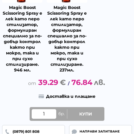
Magic Boost
Magic Boost
Scissoring Spray е
Scissoring Spray е
лек като перo
лек като перo
стилизатор,
стилизатор,
формулиран
формулиран
специално за по-
специално за по-
добър контрол
добър контрол
както при
както при
мокро, така и
мокро, така и
при сухо
при сухо
стилизиране.
стилизиране.
946 мл.
237мл.
39.29
€
76.84
лв.
/
Доставка и плащане
бр.
КУПИ
(0879) 801 808
НАПРАВИ ЗАПИТВАНЕ