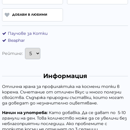
ДОБАВИ В ЛЮБИМИ
Паучове за Котки
Beaphar
Рейтинг:
Информация
Отлична храна за профилактика на космени топки в
корема. Съчетание от отличен вкус и много полезни
свойства. Съдържа природни съставки, които могат
да доведат до незначително оцветяване.
Начин на употреба:
Като добавка. Да се дават по 5-10
гранули на ден. Това количество може да се увеличи без
неблагоприятни последици. Ако проблемите с
топките косми не отминат до 3 седмици,