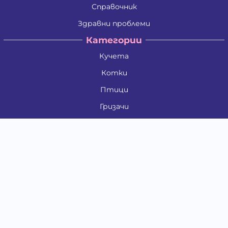
Справочник
Здравни проблеми
Категории
Кучета
Котки
Птици
Гризачи
Влечуги и земноводни
Риби
Други животни
За стопани
Контакти
"ИНСЪРТ.БГ" ООД
Тел.:
0879 801 808