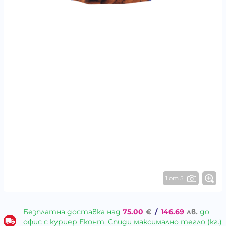
1 от 5
Безплатна доставка над
75.00
€
/
146.69
лв.
до
офис с куриер Еконт, Спиди максимално тегло (кг.)