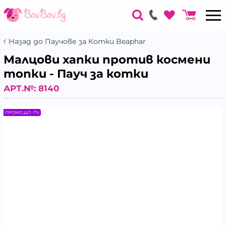
Назад до Паучове за Котки Beaphar
Малцови хапки против космени
топки - Пауч за котки
АРТ.№:
8140
ПРОМО ДО -7%