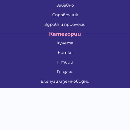
Забавно
Справочник
Здравни проблеми
Категории
Кучета
Котки
Птици
Гризачи
Влечуги и земноводни
Риби
Други животни
За стопани
Контакти