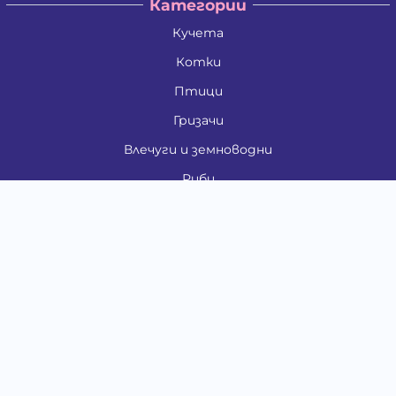
Категории
Кучета
Котки
Птици
Гризачи
Влечуги и земноводни
Риби
Други животни
За стопани
Контакти
"ИНСЪРТ.БГ" ООД
Тел.:
0879 801 808
E-mail:
shop#at#baubau.bg