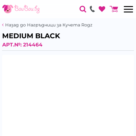
Назад до Нагръдници за Кучета Rogz
MEDIUM BLACK
АРТ.№:
214464