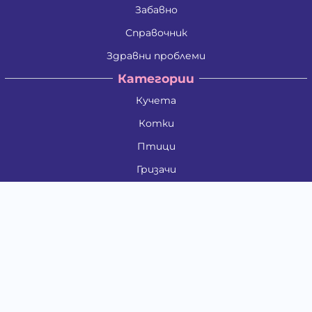
Забавно
Справочник
Здравни проблеми
Категории
Кучета
Котки
Птици
Гризачи
Влечуги и земноводни
Риби
Други животни
За стопани
Контакти