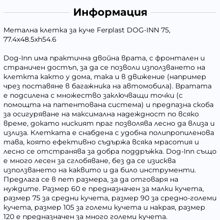
Информация
Метална клетка за куче Ferplast DOG-INN 75,
77.4x48.5xh54.6
Dog-Inn има практична двойна врата, с фронтален и
страничен достъп, за да се позволи използването на
клеткта както у дома, така и в движение (например
чрез поставяне в багажника на автомобила). Вратата
е подсилена с множество заключващи точки (с
помощта на патентована система) и предпазна скоба
за осигуряване на максимална надеждност по всяко
време, докато ниският праг позволява лесно да влиза и
излиза. Клетката е снабдена с удобна полипропиленова
тава, която ефективно съдържа всяка мрасотия и
лесно се отстранява за добра поддръжка. Dog-Inn също
е много лесен за сглобяване, без да се изисква
използването на каквито и да било инструменти.
Предлага се в пет размера, за да отговаря на
нуждите. Размер 60 е предназначен за малки кучета,
размер 75 за средни кучета, размер 90 за средно-големи
кучета, размер 105 за големи кучета и накрая, размер
120 е предназначен за много големи кучета.