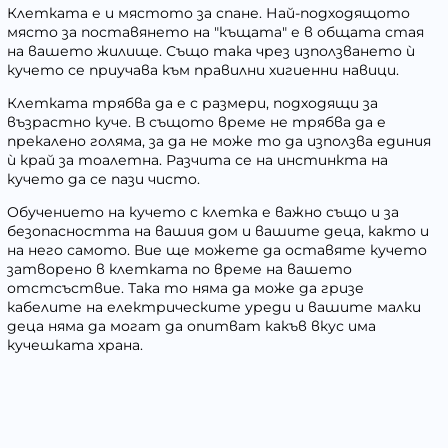
Клетката е и мястото за спане. Най-подходящото
място за поставянето на "къщата" е в общата стая
на вашето жилище. Също така чрез използването ѝ
кучето се приучава към правилни хигиенни навици.
Клетката трябва да е с размери, подходящи за
възрастно куче. В същото време не трябва да е
прекалено голяма, за да не може то да използва единия
ѝ край за тоалетна. Разчита се на инстинкта на
кучето да се пази чисто.
Обучението на кучето с клетка е важно също и за
безопасността на вашия дом и вашите деца, както и
на него самото. Вие ще можете да оставяте кучето
затворено в клетката по време на вашето
отстсъствие. Така то няма да може да гризе
кабелите на електрическите уреди и вашите малки
деца няма да могат да опитват какъв вкус има
кучешката храна.