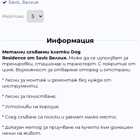
Savic, Белгия
Рейтинг:
Информация
Метални сгъваеми клетки
Dog
Residence
от
Savic
Белгия.
Може да се използват за
тренировки, стационар и транспорт. С покритие от
цинк. Възможност за отваряне отпред и отстрани.
* Лесни за монтаж и демонтаж без нужда от
инструменти;
* Лесни за почистване;
* Устойчиви на корозия;
* След сгъване са плоски и заемат малко място;
* Доказан метод за приучване на кучето към домашен
начин на живот.