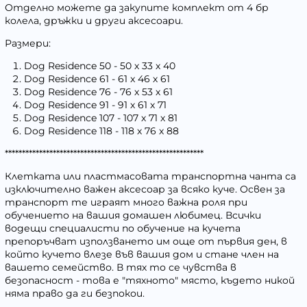
Отделно можете да закупите комплект от 4 бр
колела, дръжки и други аксесоари.
Размери:
Dog Residence 50
- 50 х 33 х 40
Dog Residence 61
- 61 x 46 х 61
Dog Residence 76
- 76 х 53 х 61
Dog Residence 91
- 91 х 61 х 71
Dog Residence 107
- 107 х 71 х 81
Dog Residence 118
- 118 х 76 х 88
**********************************************************
Клетката или пластмасовата транспортна чанта са
изключително важен аксесоар за всяко куче. Освен за
транспорт те играят много важна роля при
обучението на вашия домашен любимец. Всички
водещи специалисти по обучение на кучета
препоръчват използването им още от първия ден, в
който кучето влезе във вашия дом и стане член на
вашето семейство. В тях то се чувства в
безопасност - това е "тяхното" място, където никой
няма право да ги безпокои.