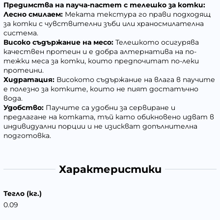
Предимства на пауча-пастет с телешко за котки:
Лесно смилаем:
Меката текстура го прави подходящ
за котки с чувствителни зъби или храносмилателна
система.
Високо съдържание на месо:
Телешкото осигурява
качествен протеин и е добра алтернатива на по-
тежки меса за котки, които предпочитат по-леки
протеини.
Хидратация:
Високото съдържание на влага в паучите
е полезно за котките, които не пият достатъчно
вода.
Удобство:
Паучите са удобни за сервиране и
предлагане на котката, тъй като обикновено идват в
индивидуални порции и не изискват допълнителна
подготовка.
Характеристики
Тегло (кг.)
0.09