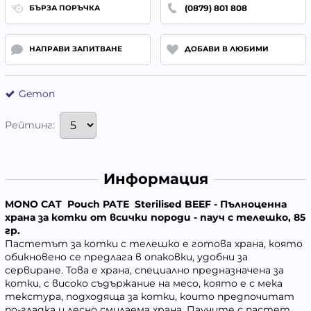
(0879) 801 808
БЪРЗА ПОРЪЧКА
НАПРАВИ ЗАПИТВАНЕ
ДОБАВИ В ЛЮБИМИ
Gemon
Рейтинг:
Информация
MONO CAT Pouch PATE Sterilised BEEF - Пълноценна
храна за котки от всички породи - пауч с телешко, 85
гр.
Пастетът за котки с телешко е готова храна, която
обикновено се предлага в опаковки, удобни за
сервиране. Това е храна, специално предназначена за
котки, с високо съдържание на месо, която е с мека
текстура, подходяща за котки, които предпочитат
по-гладка и лесно смилаема храна. Паучите с пастет