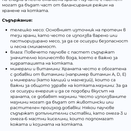
могат да бъдат част от балансирания режим на
хранене на котката.
Съдържание:
телешко месо: Основният източник на протеин в
тези храни, като често се използва варено или
пастьоризирано месо, за да се осигури безопасност
и лесна смилаемост.
влага: Повечето паучове с пастет съдържат
значително количество вода, което е важно за
хидратацията на котката.
минерали и витамини: Храната често е обогатена
с добавки от витамини (например витамин А, D, Е)
и минерали (като калций и магнезий), които са
важни за общото здраве на котката.мазнини: За да
се осигури енергия и да се подобри вкусът на
храната, се добавят мазнини. Често използваните
мазнини могат да бъдат от животински или
растителен произход.добавки: Някои паучове
съдържат допълнителни съставки, като омега-3 и
омега-6 мастни киселини, които подпомагат
кожата и козината на котката.