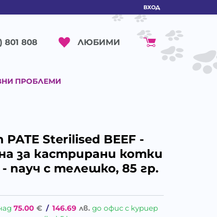
ВХОД
ЛЮБИМИ
) 801 808
ВНИ ПРОБЛЕМИ
PATE Sterilised BEEF -
на за кастрирани котки
- пауч с телешко, 85 гр.
над
75.00
€
/
146.69
лв.
до офис с куриер