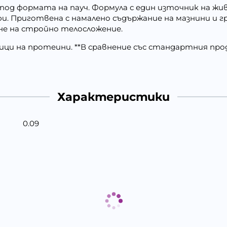
под формата на пауч. Формула с един източник на ж
и. Приготвена с намалено съдържание на мазнини
и г
не на стройно телосложение.
ци на протеини. **В сравнение със стандартния прод
Характеристики
0.09