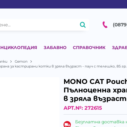
(0879
ЕНЦИКЛОПЕДИЯ
ЗАБАВНО
СПРАВОЧНИК
ЗДРА
апки
Gemon
храна за кастрирани котки в зряла възраст - пауч с телешко, 85 гр.
MONO CAT Pouch 
Пълноценна хра
в зряла възраст 
АРТ.№:
272615
Безплатна доставка 