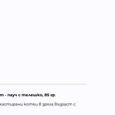
т - пауч с телешко, 85 гр
.
за кастирани котки в зряла възраст с