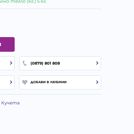
о тегло (кг.) 5 кг.
И
(0879) 801 808
ДОБАВИ В ЛЮБИМИ
а Кучета