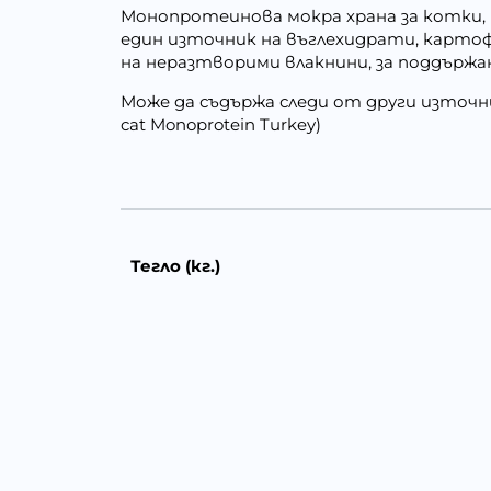
Монопротеинова мокра храна за котки, 
един източник на въглехидрати, картоф
на неразтворими влакнини, за поддържа
Може да съдържа следи от други източни
cat Monoprotein Turkey)
Тегло (кг.)