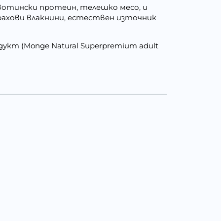
ивотински протеин, телешко месо, и
рахови влакнини, естествен източник
укт (Monge Natural Superpremium adult