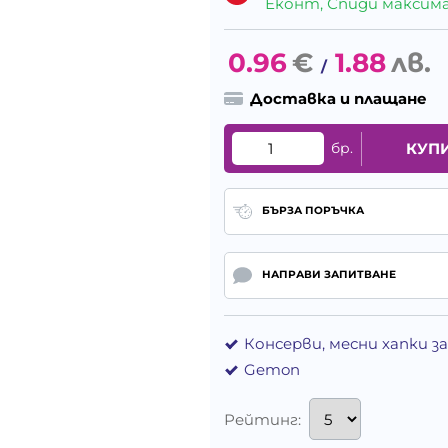
Еконт, Спиди максималн
0.96
€
1.88
лв.
/
Доставка и плащане
бр.
КУП
БЪРЗА ПОРЪЧКА
НАПРАВИ ЗАПИТВАНЕ
Консерви, месни хапки з
Gemon
Рейтинг: