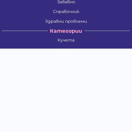
Забавно
Справочник
Здравни проблеми
Категории
Кучета
Котки
Птици
Гризачи
Влечуги и земноводни
Риби
Други животни
За стопани
Контакти