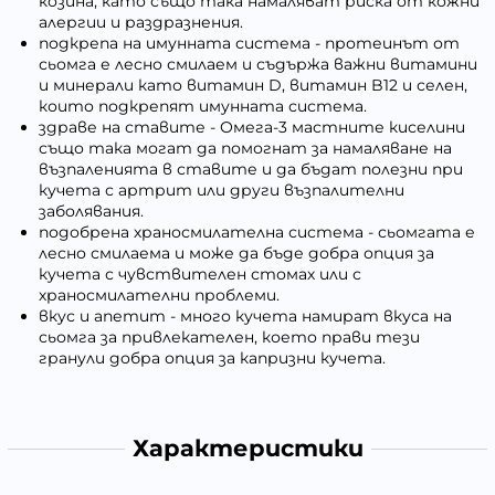
козина, като също така намаляват риска от кожни
алергии и раздразнения.
подкрепа на имунната система - протеинът от
сьомга е лесно смилаем и съдържа важни витамини
и минерали като витамин D, витамин B12 и селен,
които подкрепят имунната система.
здраве на ставите - Омега-3 мастните киселини
също така могат да помогнат за намаляване на
възпаленията в ставите и да бъдат полезни при
кучета с артрит или други възпалителни
заболявания.
подобрена храносмилателна система - сьомгата е
лесно смилаема и може да бъде добра опция за
кучета с чувствителен стомах или с
храносмилателни проблеми.
вкус и апетит - много кучета намират вкуса на
сьомга за привлекателен, което прави тези
гранули добра опция за капризни кучета.
Характеристики